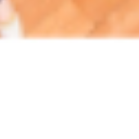
株式会社 守安建設とは
家づくりに携わり22年。多くの家づくりに関わる中
で「幸せな時間を過ごすことができる家づくりをし
たい」と想うようになりました。2006年の創業よ
り、大手住宅メーカーから信頼を得て、専属大工と
しての仕事が中心でしたが、2018年に会社を設立。
地域の方々に「ものづくりの楽しさ」を味わっても
らいたいと『Moriyasu Base』というDIY基地を設
置。そして、施主さんの要望にダイレクトに応える