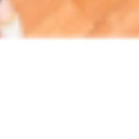
株式会社 守安建設とは
家づくりに携わり22年。多くの家づくりに関わる中
で「幸せな時間を過ごすことができる家づくりをし
たい」と想うようになりました。2006年の創業よ
り、大手住宅メーカーから信頼を得て、専属大工と
しての仕事が中心でしたが、2018年に会社を設立。
地域の方々に「ものづくりの楽しさ」を味わっても
らいたいと『Moriyasu Base』というDIY基地を設
置。そして、施主さんの要望にダイレクトに応える